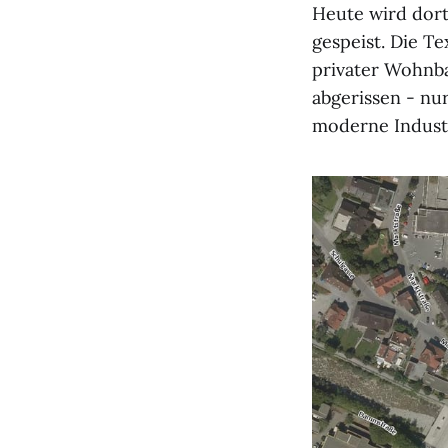
Heute wird dor
gespeist. Die T
privater Wohnba
abgerissen - nu
moderne Industr