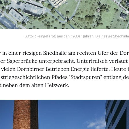
Luftbild (eingefärbt) aus den 1980er Jahren: DIe riesige Shedhalle
 in einer riesigen Shedhalle am rechten Ufer der Do
der Sägerbrücke untergebracht. Unterirdisch verläuft
vielen Dornbirner Betrieben Energie lieferte. Heute i
ustriegeschichtlichen Pfades "Stadtspuren" entlang d
kt neben dem alten Heizwerk.