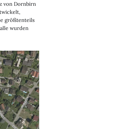
z von Dornbirn
twickelt,
e größtenteils
halle wurden