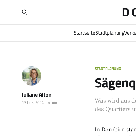
D
Startseite
Stadtplanung
Verke
STADTPLANUNG
Sägenq
Juliane Alton
Was wird aus de
13 Dez. 2024
4 min
des Quartiers 
In Dornbirn sta