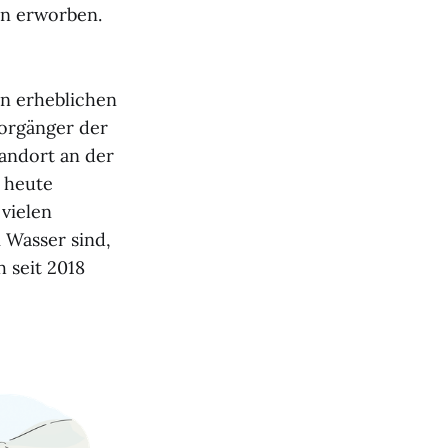
ran erworben.
en erheblichen
Vorgänger der
andort an der
s heute
vielen
m Wasser sind,
 seit 2018