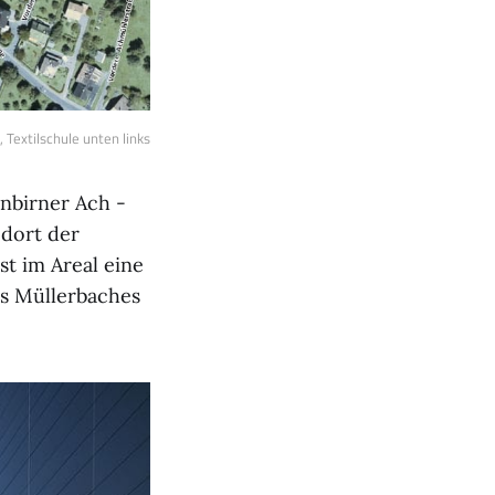
, Textilschule unten links
rnbirner Ach -
 dort der
st im Areal eine
es Müllerbaches