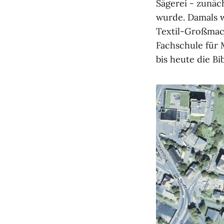
Sägerei - zunäc
wurde. Damals w
Textil-Großmach
Fachschule für 
bis heute die B