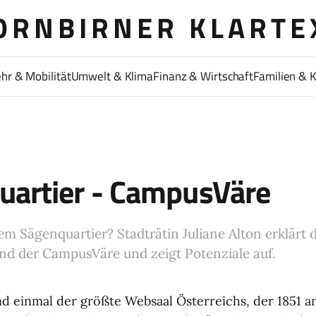
ORNBIRNER KLARTE
hr & Mobilität
Umwelt & Klima
Finanz & Wirtschaft
Familien & 
uartier - CampusVäre
m Sägenquartier? Stadträtin Juliane Alton erklärt 
und der CampusVäre und zeigt Potenziale auf.
nd einmal der größte Websaal Österreichs, der 1851 an