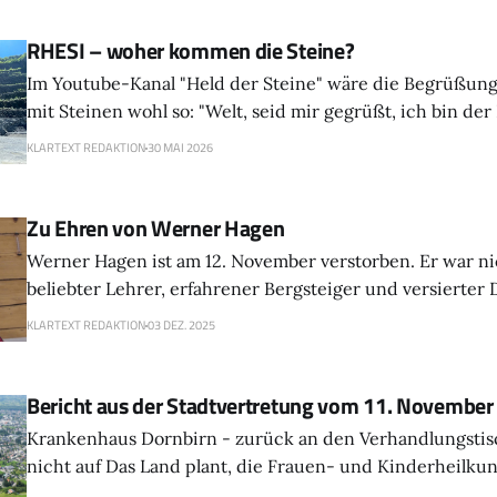
RHESI – woher kommen die Steine?
Im Youtube-Kanal "Held der Steine" wäre die Begrüßun
mit Steinen wohl so: "Welt, seid mir gegrüßt, ich bin der
aus Frankfurt am Main im Herzen von Europa..." Dornbirn aber liegt fast am
KLARTEXT REDAKTION
30 MAI 2026
Rhein, deshalb hat das Projekt RHESI auch hier
Zu Ehren von Werner Hagen
Werner Hagen ist am 12. November verstorben. Er war ni
beliebter Lehrer, erfahrener Bergsteiger und versierter D
war auch ein Umweltschützer der ersten Stunde. Deshal
KLARTEXT REDAKTION
03 DEZ. 2025
seit deren erster Kandidatur auf der Offenen Bürgerliste
seinem Tod aktiver Unterstützer der Dornbirner Grünen
Bericht aus der Stadtvertretung vom 11. November 2
Krankenhaus Dornbirn - zurück an den Verhandlungstis
nicht auf Das Land plant, die Frauen- und Kinderheilkunde von Dornbirn
nach Bregenz zu verlegen. Doch die Dornbirner Stadtver