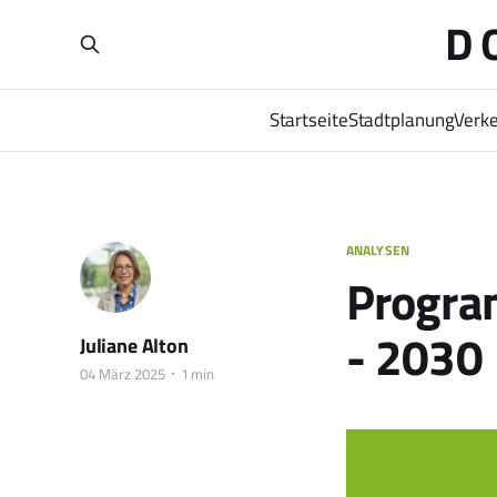
D
Startseite
Stadtplanung
Verke
ANALYSEN
Progra
- 2030
Juliane Alton
04 März 2025
1 min