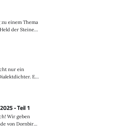
g zu einem Thema
 Held der Steine
cht nur ein
ialektdichter. Er
b stand er auch
 und blieb bis zu
.
025 - Teil 1
ch! Wir geben
tretung steht