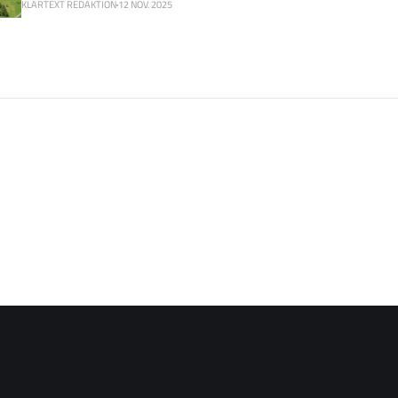
KLARTEXT REDAKTION
12 NOV. 2025
weiterhin geschlossen hinter dem Stadtspital und dem E
Abteilungen. Über alle Fraktionen hinweg gibt es ein klares Bekenntnis:
Frauenheilkunde, Geburtenstation