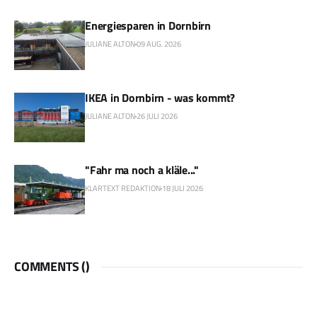
Energiesparen in Dornbirn
JULIANE ALTON
09 AUG. 2026
IKEA in Dornbirn - was kommt?
JULIANE ALTON
26 JULI 2026
"Fahr ma noch a kläle..."
KLARTEXT REDAKTION
18 JULI 2026
COMMENTS (
)